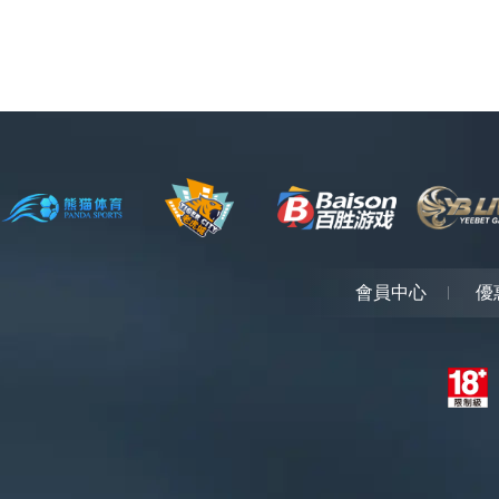
會員中心
優